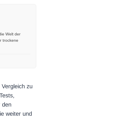
die Welt der
r trockene
 Vergleich zu
Tests,
r den
ie weiter und