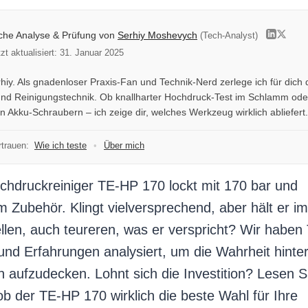
iche Analyse & Prüfung von
Serhiy Moshevych
(Tech-Analyst)
tzt aktualisiert: 31. Januar 2025
rhiy. Als gnadenloser Praxis-Fan und Technik-Nerd zerlege ich für dich 
und Reinigungstechnik. Ob knallharter Hochdruck-Test im Schlamm ode
 Akku-Schraubern – ich zeige dir, welches Werkzeug wirklich abliefert.
trauen:
Wie ich teste
•
Über mich
ochdruckreiniger TE-HP 170 lockt mit 170 bar und
Zubehör. Klingt vielversprechend, aber hält er im
len, auch teureren, was er verspricht? Wir haben 
nd Erfahrungen analysiert, um die Wahrheit hinte
n aufzudecken. Lohnt sich die Investition? Lesen S
ob der TE-HP 170 wirklich die beste Wahl für Ihre