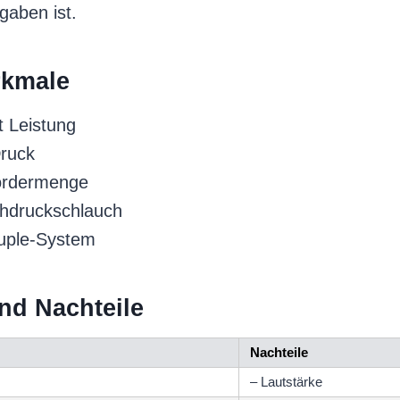
gaben ist.
kmale
 Leistung
Druck
Fördermenge
hdruckschlauch
uple-System
und Nachteile
Nachteile
– Lautstärke