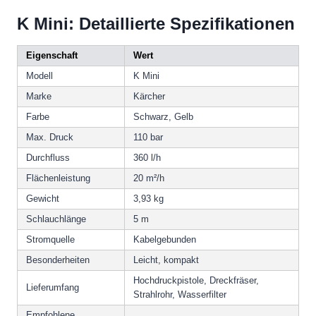
K Mini: Detaillierte Spezifikationen
Eigenschaft
Wert
Modell
K Mini
Marke
Kärcher
Farbe
Schwarz, Gelb
Max. Druck
110 bar
Durchfluss
360 l/h
Flächenleistung
20 m²/h
Gewicht
3,93 kg
Schlauchlänge
5 m
Stromquelle
Kabelgebunden
Besonderheiten
Leicht, kompakt
Hochdruckpistole, Dreckfräser,
Lieferumfang
Strahlrohr, Wasserfilter
Empfohlene