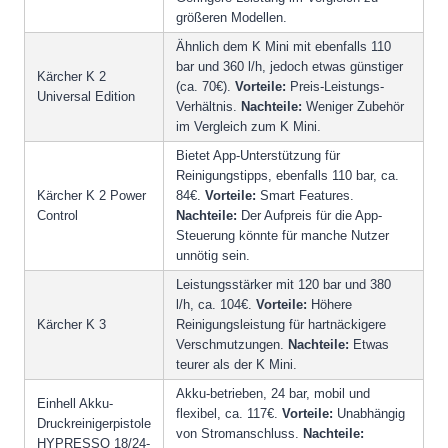
größeren Modellen.
Ähnlich dem K Mini mit ebenfalls 110
bar und 360 l/h, jedoch etwas günstiger
Kärcher K 2
(ca. 70€).
Vorteile:
Preis-Leistungs-
Universal Edition
Verhältnis.
Nachteile:
Weniger Zubehör
im Vergleich zum K Mini.
Bietet App-Unterstützung für
Reinigungstipps, ebenfalls 110 bar, ca.
Kärcher K 2 Power
84€.
Vorteile:
Smart Features.
Control
Nachteile:
Der Aufpreis für die App-
Steuerung könnte für manche Nutzer
unnötig sein.
Leistungsstärker mit 120 bar und 380
l/h, ca. 104€.
Vorteile:
Höhere
Kärcher K 3
Reinigungsleistung für hartnäckigere
Verschmutzungen.
Nachteile:
Etwas
teurer als der K Mini.
Akku-betrieben, 24 bar, mobil und
Einhell Akku-
flexibel, ca. 117€.
Vorteile:
Unabhängig
Druckreinigerpistole
von Stromanschluss.
Nachteile:
HYPRESSO 18/24-