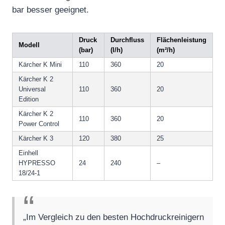
bar besser geeignet.
Druck
Durchfluss
Flächenleistung
Modell
(bar)
(l/h)
(m²/h)
Kärcher K Mini
110
360
20
Kärcher K 2
Universal
110
360
20
Edition
Kärcher K 2
110
360
20
Power Control
Kärcher K 3
120
380
25
Einhell
HYPRESSO
24
240
–
18/24-1
„Im Vergleich zu den besten Hochdruckreinigern