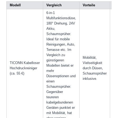
Modell
Vergleich
Vorteile
Na
6-in-1
Multifunktionsdüse,
180° Drehung, 24V
Akku,
Schaumsprüher.
Ideal für mobile
Reinigungen, Auto,
Terrasse etc. Im
Vergleich zu
Ge
Mobilität,
günstigeren
Lei
TICONN Kabelloser
Vielseitigkeit
Modellen bietet er
ka
Hochdruckreiniger
durch Düsen,
mehr
Ge
(ca. 55 €)
Schaumsprüher
Düsenoptionen und
Akk
inklusive.
einen
beg
Schaumsprüher.
Gegenüber
teureren
kabelgebundenen
Geräten punktet er
mit Mobilität, hat