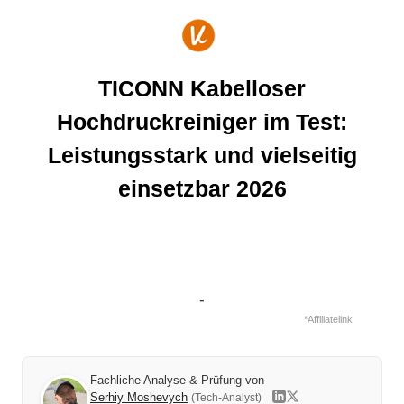
Zum
Inhalt
springen
TICONN Kabelloser
Hochdruckreiniger im Test:
Leistungsstark und vielseitig
einsetzbar 2026
-
*Affiliatelink
Fachliche Analyse & Prüfung von
Serhiy Moshevych
(Tech-Analyst)