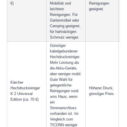
€)
Mobilität und
Reinigungen
gee
leichtere
geeignet.
Reinigungen. Für
Gartenmöbel oder
Camping geeignet,
für hartnäckigen
Schmutz weniger.
Günstiger
kabelgebundener
Hochdruckreiniger.
Mehr Leistung als
die Akku-Geräte,
aber weniger mobil.
Gute Wahl für
Kärcher
gelegentliche
Hochdruckreiniger
Höherer Druck,
Ka
Reinigungen rund
K 2 Universal
günstiger Preis.
wen
ums Haus, wenn
Edition (ca. 70 €)
ein
Stromanschluss
vorhanden ist. Im
Vergleich zum
TICONN weniger