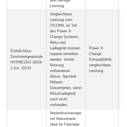
aber weniger
Leistung.
Vergleichbare
Leistung zum
TICONN, ist Teil
des Power X-
Change Systems,
Akku und
Ladegerät müssen
Power X-
Ak
Einhell Akku-
separat erworben
Change
Lad
Druckreinigerpistole
werden. Vorteil:
Kompatibilität,
im
HYPRESSO 18/24-
Nutzung
vergleichbare
dad
1 (ca. 118 €)
vorhandener
Leistung.
teu
Akkus. Nachteil:
Höherer
Gesamtpreis, wenn
Akku/Ladegerät
noch nicht
vorhanden.
Niederdruckreiniger
mit Wassertank,
ideal für Fahrräder