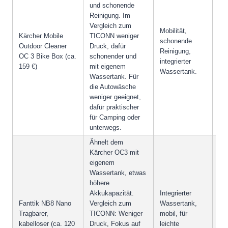
und schonende
Reinigung. Im
Vergleich zum
Mobilität,
Kärcher Mobile
TICONN weniger
We
schonende
Outdoor Cleaner
Druck, dafür
nic
Reinigung,
OC 3 Bike Box (ca.
schonender und
Ve
integrierter
159 €)
mit eigenem
gee
Wassertank.
Wassertank. Für
die Autowäsche
weniger geeignet,
dafür praktischer
für Camping oder
unterwegs.
Ähnelt dem
Kärcher OC3 mit
eigenem
Wassertank, etwas
höhere
Akkukapazität.
Integrierter
Fanttik NB8 Nano
Vergleich zum
Wassertank,
We
Tragbarer,
TICONN: Weniger
mobil, für
nic
kabelloser (ca. 120
Druck, Fokus auf
leichte
Ve