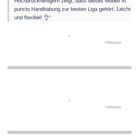
Hochdruckreinigern zeigt, dass dieses Modell in
puncto Handhabung zur besten Liga gehört. Leicht
und flexibel! 👌“
-
*Affiliatelink
-
*Affiliatelink