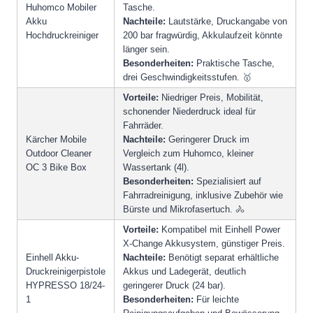
Huhomco Mobiler
Tasche.
Akku
Nachteile:
Lautstärke, Druckangabe von
Hochdruckreiniger
200 bar fragwürdig, Akkulaufzeit könnte
länger sein.
Besonderheiten:
Praktische Tasche,
drei Geschwindigkeitsstufen. 🥇
Vorteile:
Niedriger Preis, Mobilität,
schonender Niederdruck ideal für
Fahrräder.
Kärcher Mobile
Nachteile:
Geringerer Druck im
Outdoor Cleaner
Vergleich zum Huhomco, kleiner
OC 3 Bike Box
Wassertank (4l).
Besonderheiten:
Spezialisiert auf
Fahrradreinigung, inklusive Zubehör wie
Bürste und Mikrofasertuch. 🚴
Vorteile:
Kompatibel mit Einhell Power
X-Change Akkusystem, günstiger Preis.
Einhell Akku-
Nachteile:
Benötigt separat erhältliche
Druckreinigerpistole
Akkus und Ladegerät, deutlich
HYPRESSO 18/24-
geringerer Druck (24 bar).
1
Besonderheiten:
Für leichte