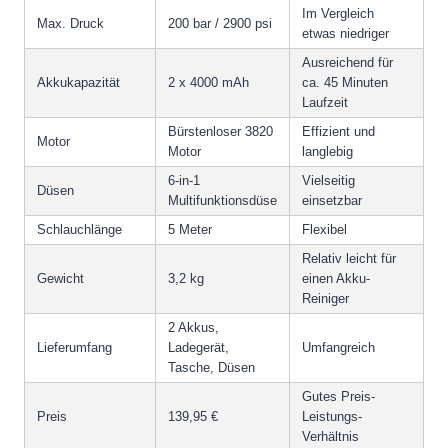
Im Vergleich
Max. Druck
200 bar / 2900 psi
etwas niedriger
Ausreichend für
Akkukapazität
2 x 4000 mAh
ca. 45 Minuten
Laufzeit
Bürstenloser 3820
Effizient und
Motor
Motor
langlebig
6-in-1
Vielseitig
Düsen
Multifunktionsdüse
einsetzbar
Schlauchlänge
5 Meter
Flexibel
Relativ leicht für
Gewicht
3,2 kg
einen Akku-
Reiniger
2 Akkus,
Lieferumfang
Ladegerät,
Umfangreich
Tasche, Düsen
Gutes Preis-
Preis
139,95 €
Leistungs-
Verhältnis