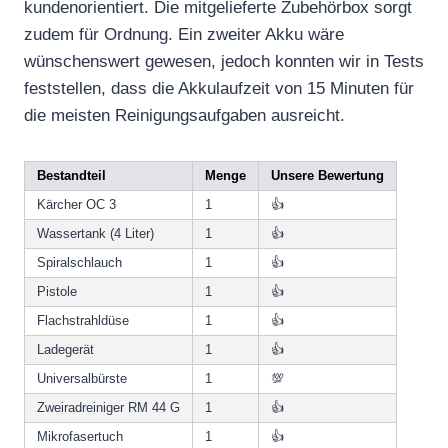
kundenorientiert. Die mitgelieferte Zubehörbox sorgt
zudem für Ordnung. Ein zweiter Akku wäre
wünschenswert gewesen, jedoch konnten wir in Tests
feststellen, dass die Akkulaufzeit von 15 Minuten für
die meisten Reinigungsaufgaben ausreicht.
Bestandteil
Menge
Unsere Bewertung
Kärcher OC 3
1
👍
Wassertank (4 Liter)
1
👍
Spiralschlauch
1
👍
Pistole
1
👍
Flachstrahldüse
1
👍
Ladegerät
1
👍
Universalbürste
1
💯
Zweiradreiniger RM 44 G
1
👍
Mikrofasertuch
1
👍