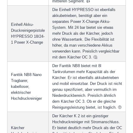
mittleren Segment. 👍
Die Einhell HYPRESSO ist ebenfalls
akkubetrieben, benötigt aber ein
separates Power X-Change Akku-
Einhell Akku-
System. Mit 24 bar bietet sie etwas
Druckreinigerpistole
mehr Druck als der Kärcher, jedoch
HYPRESSO 18/24-
ohne Wassertank. Die Flexibilität ist
1 Power X-Change
höher, da man verschiedene Akkus
verwenden kann. Preislich vergleichbar
mit dem Kärcher OC 3. 🤔
Der Fanttik NB8 bietet mit 8l
Tankvolumen mehr Kapazität als der
Fanttik NB8 Nano
Kärcher. Er ist ebenfalls akkubetrieben
Tragbarer,
und mobil einsetzbar. Der Druck ist nicht
kabelloser,
genau spezifiziert, aber vermutlich im
elektrischer
Niederdruckbereich. Preislich ähnlich
Hochdruckreiniger
dem Kärcher OC 3. Ob er die gleiche
Reinigungsleistung bietet, ist fraglich. 🤨
Der Kärcher K 2 ist ein günstiger
Hochdruckreiniger mit Stromanschluss.
Kärcher
Er bietet deutlich mehr Druck als der OC