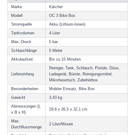
Marke
Kärcher
Modell
OC 3 Bike Box
Stromquelle
Akku (Lithium-Ionen)
Tankvolumen
4 Liter
Max. Druck
5 bar
Schlauchlänge
5 Meter
Akkulaufzeit
Bis zu 15 Minuten
Reiniger, Tank, Schlauch, Pistole, Düse,
Lieferumfang
Ladegerät, Bürste, Reinigungsmittel,
Mikrofasertuch, Zubehörbox
Besonderheiten
Mobiler Einsatz, Bike Box
Gewicht
3,43 kg
Abmessungen (L
29,8 x 26,5 x 32,1 cm
x B x H)
Max.
2 Liter/Minute
Durchflussmenge