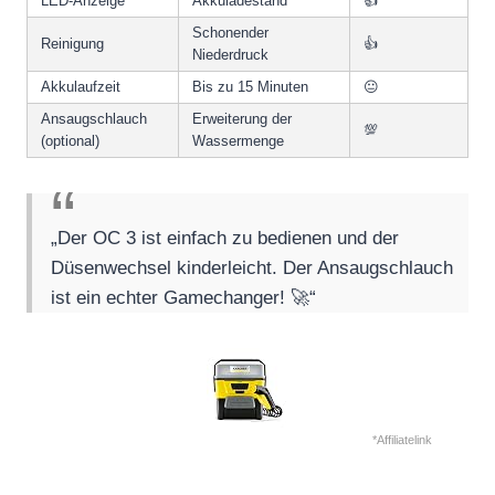
LED-Anzeige
Akkuladestand
👍
Schonender
Reinigung
👍
Niederdruck
Akkulaufzeit
Bis zu 15 Minuten
😐
Ansaugschlauch
Erweiterung der
💯
(optional)
Wassermenge
„Der OC 3 ist einfach zu bedienen und der
Düsenwechsel kinderleicht. Der Ansaugschlauch
ist ein echter Gamechanger! 🚀“
*Affiliatelink